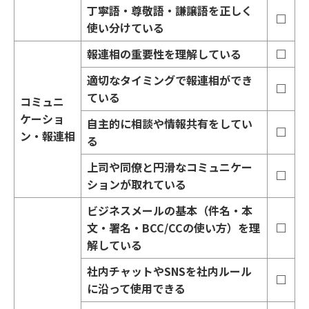
丁寧語・尊敬語・謙譲語を正しく
□
使い分けている
報連相の重要性を理解している
□
適切なタイミングで報連相ができ
□
ている
コミュニ
ケーショ
自主的に相談や情報共有をしてい
□
ン・報連相
る
上司や同僚と円滑なコミュニケー
□
ションが取れている
ビジネスメールの基本（件名・本
文・署名・BCC/CCの使い方）を理
□
解している
社内チャットやSNSを社内ルール
□
に沿って使用できる